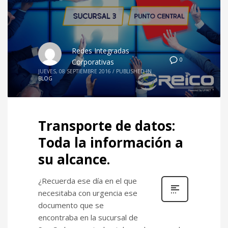
Redes Integradas
0
Corporativas
JUEVES, 08 SEPTIEMBRE 2016
/
PUBLISHED IN
BLOG
Transporte de datos:
Toda la información a
su alcance.
¿Recuerda ese día en el que
necesitaba con urgencia ese
documento que se
encontraba en la sucursal de