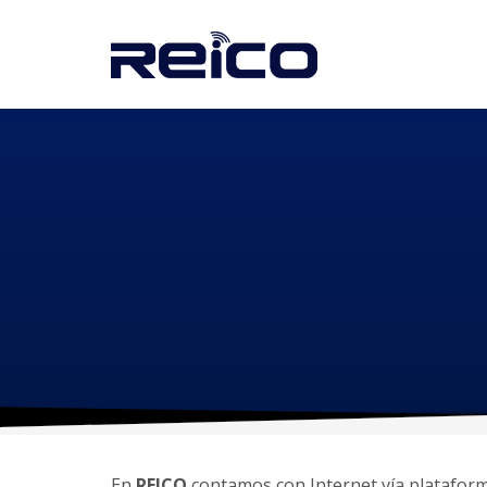
En
REICO
contamos con Internet vía plataform